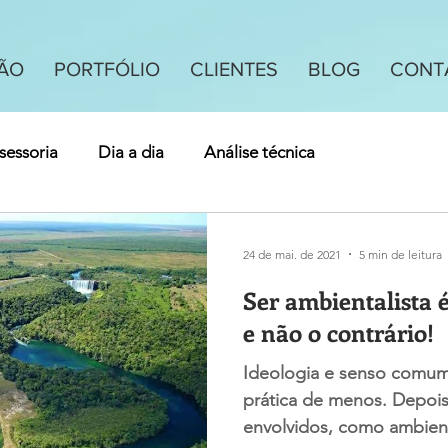
ÃO
PORTFÓLIO
CLIENTES
BLOG
CONT
sessoria
Dia a dia
Análise técnica
24 de mai. de 2021
5 min de leitura
Ser ambientalista 
e não o contrário!
Ideologia e senso comum
prática de menos. Depoi
envolvidos, como ambienta